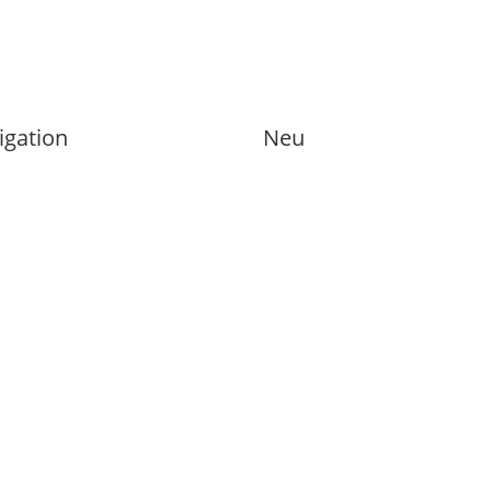
igation
Neu
rbereinigung
Bodenleger-Service
einigung
Trockenbau-Service
einigung
Montage von genormten
reinigung
Fertigbauteilen
erreinigung
voltaik Reinigung
treinigung
meisterdienste
essum
nschutz