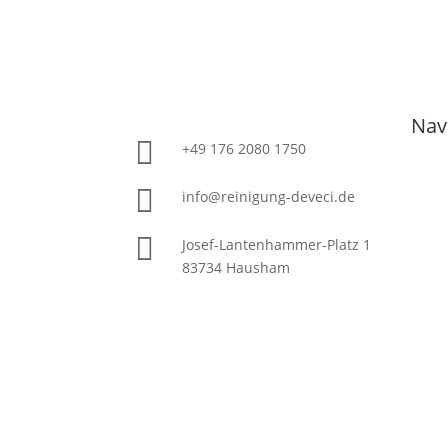
Nav

+49 176 2080 1750
Gewe

Glasr
info@reinigung-deveci.de
Baur

Yacht
Josef-Lantenhammer-Platz 1
Sond
83734 Hausham
Photo
Priva
Haus
Impr
Date