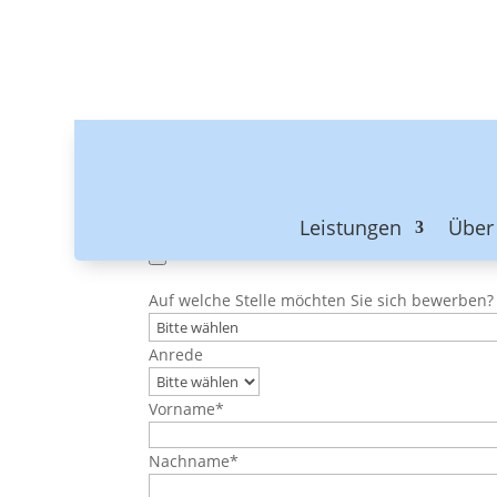
Bewerbung
von
mfreyermuth
|
Juni 4, 2022
Herzlich willkommen
Leistungen
Über
Bitte laden Sie hier Ihre Unterlagen hoch:
Auf welche Stelle möchten Sie sich bewerben?
Anrede
Vorname*
Nachname*