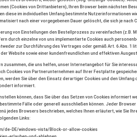
en (Cookies von Drittanbietern), Ihren Browser beim nächsten Bes
en diese im individuellen Umfang bestimmte Nutzerinformationen w
atisiert nach einer vorgegebenen Dauer gelöscht, die sich je nach 
herung von Einstellungen den Bestellprozess zu vereinfachen (z.B. M
ofern durch einzelne von uns implementierte Cookies auch personenb
entweder zur Durchführung des Vertrages oder gemäß Art. 6 Abs. 1 l
t der Website sowie einer kundenfreundlichen und effektiven Ausges
n zusammen, die uns helfen, unser Internetangebot für Sie interess
uch Cookies von Partnerunternehmen auf Ihrer Festplatte gespeichert
 werden Sie über den Einsatz derartiger Cookies und den Umfang de
ondert informiert.
einstellen können, dass Sie über das Setzen von Cookies informiert
estimmte Fälle oder generell ausschließen können. Jeder Browser unt
menü jedes Browsers beschrieben, welches Ihnen erläutert, wie Sie Ih
folgenden Links:
com/de-DE/windows-vista/Block-or-allow-cookies
okies-erlauben-und-ablehnen