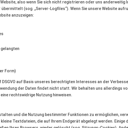
ebsite, also wenn Sie sich nicht registrieren oder uns anderweitig 
 übermittelt (sog. „Server-Logfiles“). Wenn Sie unsere Website aufru
ebsite anzuzeigen:
es
e gelangten
ter Form)
t. f DSGVO auf Basis unseres berechtigten Interesses an der Verbesse
endung der Daten findet nicht statt. Wir behalten uns allerdings vor
 eine rechtswidrige Nutzung hinweisen.
stalten und die Nutzung bestimmter Funktionen zu ermöglichen, ver
 kleine Textdateien, die auf Ihrem Endgerät abgelegt werden. Einig
eßen Ihres Browsers, wieder gelöscht (sog. Sitzungs-Cookies). Ande