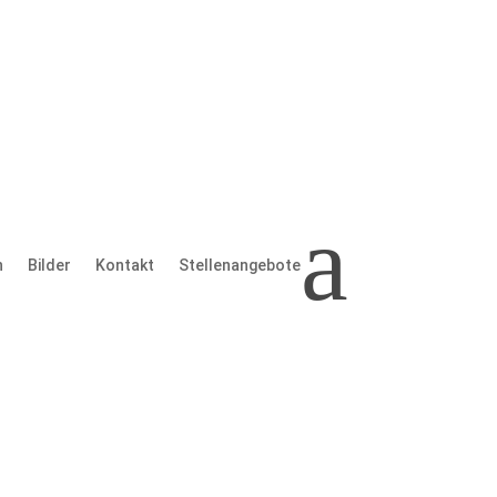
antwortlichen
a
wir Sie über den Umgang mit Ihren
Sie persönlich identifiziert werden können.
n
Bilder
Kontakt
Stellenangebote
VO) ist Burhan Deveci, Geschäftsführer, Josef-
ogenen Daten Verantwortliche ist diejenige
itung von personenbezogenen Daten entscheidet.
er vertraulicher Inhalte (z.B. Bestellungen
dung an der Zeichenfolge „https://“ und dem