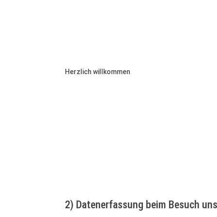
Datenschutzerklärung
Herzlich willkommen
1) Information über die Erhebung 
1.1
Wir freuen uns, dass Sie unsere Website bes
personenbezogenen Daten bei Nutzung unserer We
1.2
Verantwortlicher für die Datenverarbeitung
Lantenhammer-Platz 1, 83734 Hausham, E-Mail: 
natürliche oder juristische Person, die allein
1.3
Diese Website nutzt aus Sicherheitsgründen
oder Anfragen an den Verantwortlichen) eine S
Schloss-Symbol in Ihrer Browserzeile erkennen
2) Datenerfassung beim Besuch uns