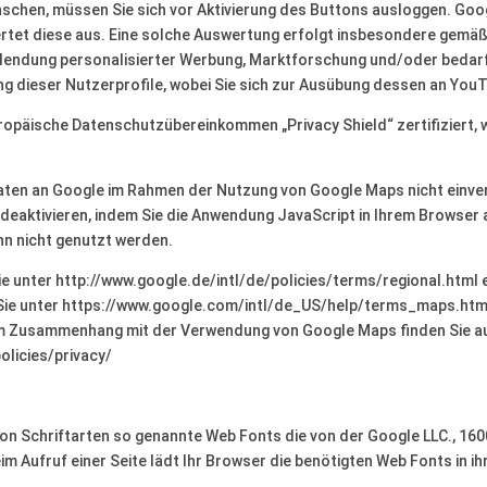
schen, müssen Sie sich vor Aktivierung des Buttons ausloggen. Googl
rtet diese aus. Eine solche Auswertung erfolgt insbesondere gemäß A
blendung personalisierter Werbung, Marktforschung und/oder bedar
ng dieser Nutzerprofile, wobei Sie sich zur Ausübung dessen an You
uropäische Datenschutzübereinkommen „Privacy Shield“ zertifiziert, 
Daten an Google im Rahmen der Nutzung von Google Maps nicht einver
deaktivieren, indem Sie die Anwendung JavaScript in Ihrem Browser
nn nicht genutzt werden.
 unter http://www.google.de/intl/de/policies/terms/regional.html e
Sie unter https://www.google.com/intl/de_US/help/terms_maps.htm
m Zusammenhang mit der Verwendung von Google Maps finden Sie auf
olicies/privacy/
g von Schriftarten so genannte Web Fonts die von der Google LLC., 16
im Aufruf einer Seite lädt Ihr Browser die benötigten Web Fonts in 