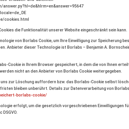
in/answer.py?hl=de&hlrm=en&answer=95647
?locale=de_DE
de/cookies.html
Cookies die Funktionalität unserer Website eingeschränkt sein kann.
ologie von Borlabs Cookie, um Ihre Einwilligung zur Speicherung be
. Anbieter dieser Technologie ist Borlabs – Benjamin A. Bornschei
abs-Cookie in Ihrem Browser gespeichert, in dem die von Ihnen erteil
 werden nicht an den Anbieter von Borlabs Cookie weitergegeben.
ie uns zur Löschung auffordern bzw. das Borlabs-Cookie selbst lösc
risten bleiben unberührt. Details zur Datenverarbeitung von Borlabs
peichert-borlabs-cookie/
ogie erfolgt, um die gesetzlich vorgeschriebenen Einwilligungen fü
. c DSGVO.