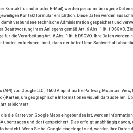
per Kontaktformular oder E-Mail) werden personenbezogene Daten er
jeweiligen Kontaktformular ersichtlich. Diese Daten werden aussch
e damit verbundene technische Administration gespeichert und verw
er Beantwortung Ihres Anliegens gemäß Art. 6 Abs. 1 lit. f DSGVO. Zi
e für die Verarbeitung Art. 6 Abs. 1 lit. b DSGVO. Ihre Daten werden
 Umständen entnehmen lässt, dass der betroffene Sachverhalt abschli
(API) von Google LLC., 1600 Amphitheatre Parkway, Mountain View, 
nd-)Karten, um geographische Informationen visuell darzustellen. Üb
hrt erleichtert.
n die die Karte von Google Maps eingebunden ist, werden Information
SA übertragen und dort gespeichert. Dies erfolgt unabhängig davon, 
nto besteht. Wenn Sie bei Google eingeloggt sind, werden Ihre Daten 