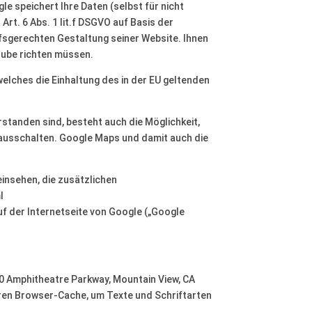
e speichert Ihre Daten (selbst für nicht
rt. 6 Abs. 1 lit.f DSGVO auf Basis der
fsgerechten Gestaltung seiner Website. Ihnen
Tube richten müssen.
welches die Einhaltung des in der EU geltenden
standen sind, besteht auch die Möglichkeit,
 ausschalten. Google Maps und damit auch die
insehen, die zusätzlichen
l
 der Internetseite von Google („Google
00 Amphitheatre Parkway, Mountain View, CA
ihren Browser-Cache, um Texte und Schriftarten