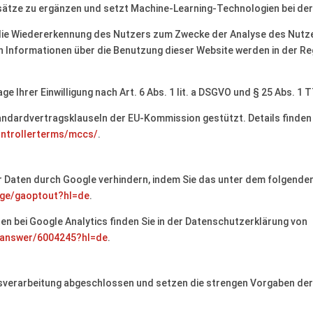
ätze zu ergänzen und setzt Machine-Learning-Technologien bei der
die Wiedererkennung des Nutzers zum Zwecke der Analyse des Nutze
en Informationen über die Benutzung dieser Website werden in der Re
e Ihrer Einwilligung nach Art. 6 Abs. 1 lit. a DSGVO und § 25 Abs. 1 T
tandardvertragsklauseln der EU-Kommission gestützt. Details finden
ontrollerterms/mccs/
.
er Daten durch Google verhindern, indem Sie das unter dem folgende
age/gaoptout?hl=de
.
 bei Google Analytics finden Sie in der Datenschutzerklärung von
s/answer/6004245?hl=de
.
agsverarbeitung abgeschlossen und setzen die strengen Vorgaben d