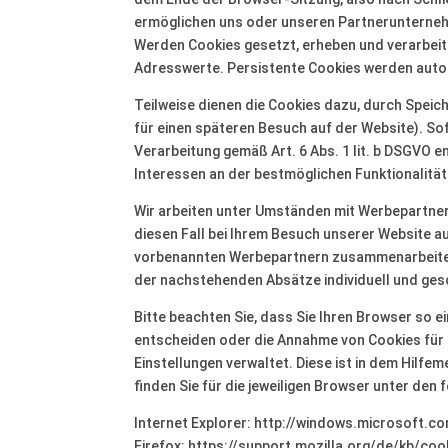
ermöglichen uns oder unseren Partnerunternehm
Werden Cookies gesetzt, erheben und verarbeit
Adresswerte. Persistente Cookies werden autom
Teilweise dienen die Cookies dazu, durch Speic
für einen späteren Besuch auf der Website). S
Verarbeitung gemäß Art. 6 Abs. 1 lit. b DSGVO 
Interessen an der bestmöglichen Funktionalitä
Wir arbeiten unter Umständen mit Werbepartner
diesen Fall bei Ihrem Besuch unserer Website a
vorbenannten Werbepartnern zusammenarbeiten,
der nachstehenden Absätze individuell und ges
Bitte beachten Sie, dass Sie Ihren Browser so 
entscheiden oder die Annahme von Cookies für b
Einstellungen verwaltet. Diese ist in dem Hilfe
finden Sie für die jeweiligen Browser unter den 
Internet Explorer: http://windows.microsoft.
Firefox: https://support.mozilla.org/de/kb/co