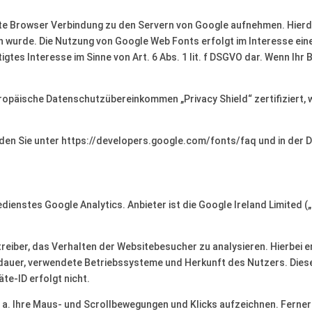
e Browser Verbindung zu den Servern von Google aufnehmen. Hierdu
n wurde. Die Nutzung von Google Web Fonts erfolgt im Interesse ein
igtes Interesse im Sinne von Art. 6 Abs. 1 lit. f DSGVO dar. Wenn Ihr
uropäische Datenschutzübereinkommen „Privacy Shield“ zertifiziert, 
den Sie unter https://developers.google.com/fonts/faq und in der 
ienstes Google Analytics. Anbieter ist die Google Ireland Limited (
eiber, das Verhalten der Websitebesucher zu analysieren. Hierbei e
ildauer, verwendete Betriebssysteme und Herkunft des Nutzers. Die
te-ID erfolgt nicht.
. a. Ihre Maus- und Scrollbewegungen und Klicks aufzeichnen. Fern