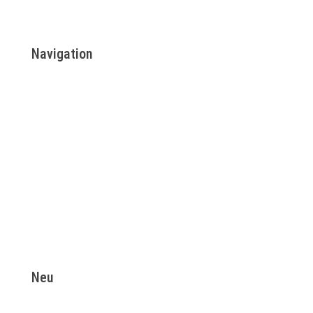
Navigation
Gewerbereinigung
Glasreinigung
Baureinigung
Yachtreinigung
Sonderreinigung
Photovoltaik Reinigung
Privatreinigung
Hausmeisterdienste
Impressum
Datenschutz
Neu