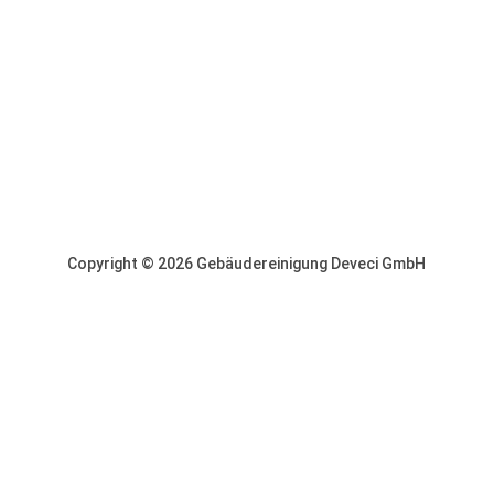
Bodenleger-Service
Trockenbau-Service
Montage von genormten Fertigbauteilen
Copyright © 2026 Gebäudereinigung Deveci GmbH