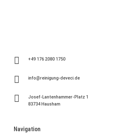

+49 176 2080 1750

info@reinigung-deveci.de

Josef-Lantenhammer-Platz 1
83734 Hausham
Navigation